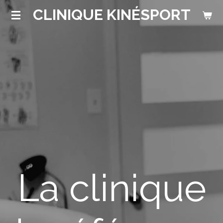
CLINIQUE KINÉSPORT
Passer
au
contenu
principal
La clinique